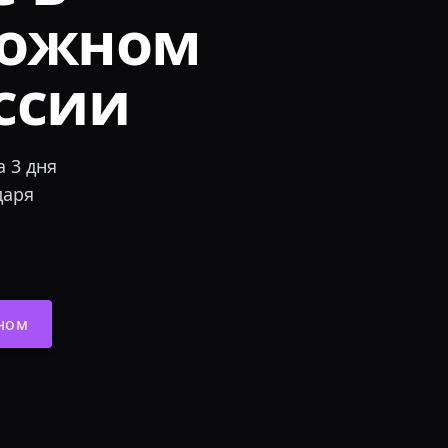
рожном
оссии
 3 дня
даря
ном