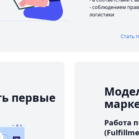
- соблюдением прав
логистики
Стать 
Модел
ть первые
марк
Работа п
(Fulfillm