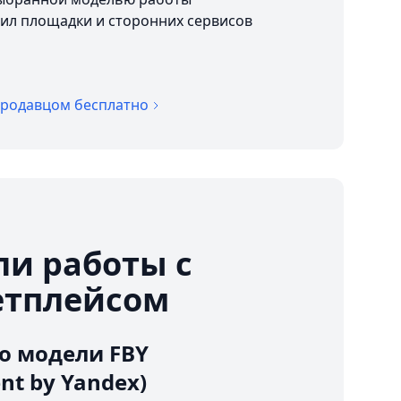
ил площадки и сторонних сервисов
продавцом бесплатно
и работы с
етплейсом
о модели FBY
ent by Yandex)