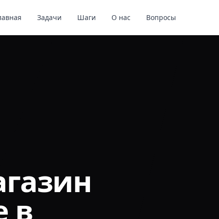
лавная
Задачи
Шаги
О нас
Вопросы
агазин
е в