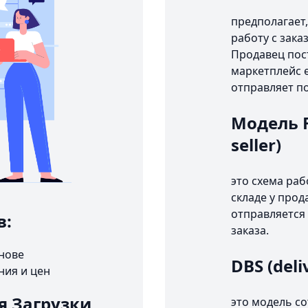
предполагает,
работу с зака
Продавец пост
маркетплейс е
отправляет п
Модель FB
seller)
это схема раб
складе у прод
отправляется 
в:
заказа.
снове
DBS (deli
ния и цен
я Загрузки
это модель с