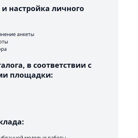
 и настройка личного
лнение анкеты
оты
ора
алога, в соответствии с
ми площадки:
клада:
 выбранной моделью работы