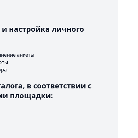
 и настройка личного
лнение анкеты
оты
ора
алога, в соответствии с
ми площадки: