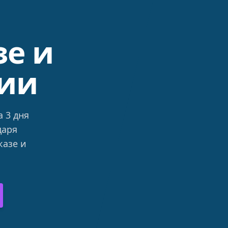
е и
сии
 3 дня
даря
казе и