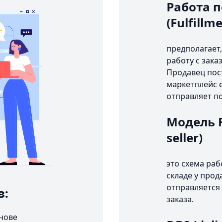
Работа п
(Fulfillm
предполагает,
работу с зака
Продавец пост
маркетплейс е
отправляет п
Модель FB
seller)
это схема раб
складе у прод
отправляется 
в:
заказа.
снове