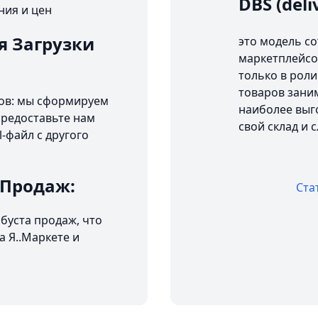
DBS (deli
ния и цен
я Загрузки
это модель с
маркетплейсо
только в роли
товаров заним
ров: мы сформируем
наиболее выго
 Предоставьте нам
свой склад и 
-файл с другого
 Продаж:
Ста
буста продаж, что
 Я..Маркете и