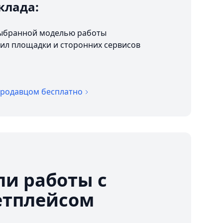
клада:
 выбранной моделью работы
ил площадки и сторонних сервисов
продавцом бесплатно
и работы с
етплейсом