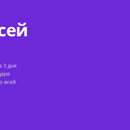
сей
 3 дня
даря
о всей