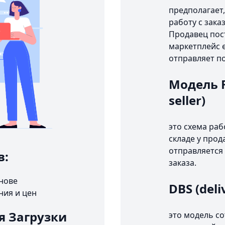
предполагает,
работу с зака
Продавец пост
маркетплейс е
отправляет п
Модель FB
seller)
это схема раб
складе у прод
отправляется 
в:
заказа.
снове
DBS (deli
ния и цен
я Загрузки
это модель с