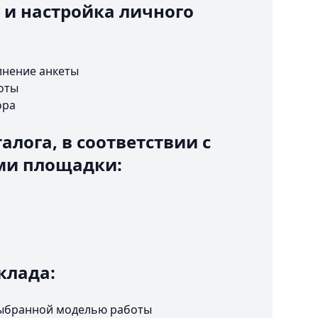
 и настройка личного
лнение анкеты
оты
ора
алога, в соответствии с
ми площадки:
клада:
 выбранной моделью работы