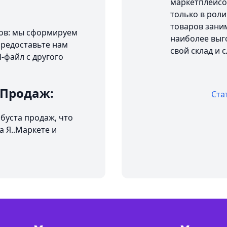
маркетплейсо
только в роли
товаров заним
ров: мы сформируем
наиболее выго
 Предоставьте нам
свой склад и 
-файл с другого
 Продаж:
Ста
буста продаж, что
 Я..Маркете и