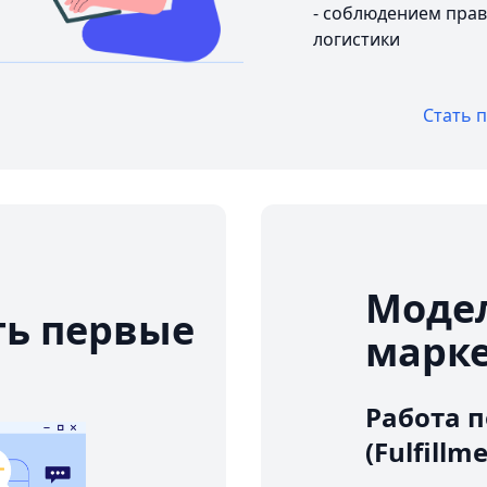
- соблюдением прав
логистики
Стать 
Модел
ть первые
марк
Работа п
(Fulfillm