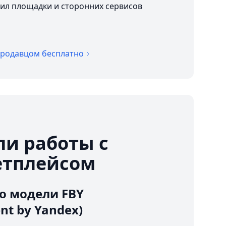
ил площадки и сторонних сервисов
продавцом бесплатно
и работы с
етплейсом
о модели FBY
ent by Yandex)