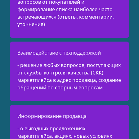
вопросов от покупателей и
формирование списка наиболее часто
встречающихся (ответы, комментарии,
уточнения)
Взаимодействие с техподдержкой
- решение любых вопросов, поступающих
от службы контроля качества (СКК)
маркетплейса в адрес продавца, создание
обращений по спорным вопросам.
Информирование продавца
- о выгодных предложениях
маркетплейса, акциях, новых условиях