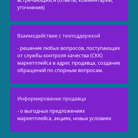
встречающихся (ответы, комментарии,
уточнения)
Взаимодействие с техподдержкой
- решение любых вопросов, поступающих
от службы контроля качества (СКК)
маркетплейса в адрес продавца, создание
обращений по спорным вопросам.
Информирование продавца
- о выгодных предложениях
маркетплейса, акциях, новых условиях