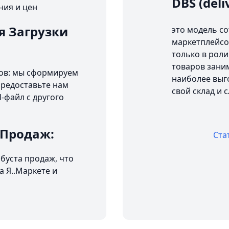
DBS (deli
ния и цен
я Загрузки
это модель с
маркетплейсо
только в роли
товаров заним
ров: мы сформируем
наиболее выго
 Предоставьте нам
свой склад и 
-файл с другого
 Продаж:
Ста
буста продаж, что
 Я..Маркете и