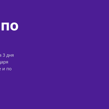
 по
 3 дня
даря
 и по