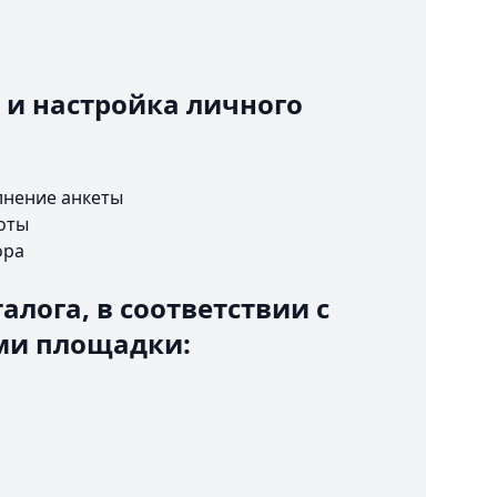
 и настройка личного
лнение анкеты
оты
ора
алога, в соответствии с
ми площадки: