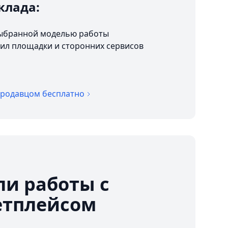
клада:
 выбранной моделью работы
ил площадки и сторонних сервисов
продавцом бесплатно
и работы с
етплейсом