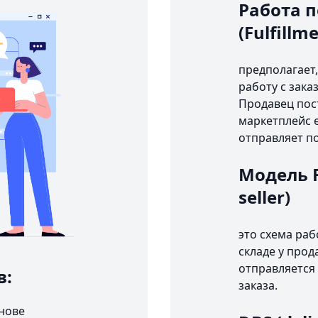
Работа п
(Fulfillm
предполагает,
работу с зака
Продавец пост
маркетплейс е
отправляет п
Модель FB
seller)
это схема раб
складе у прод
отправляется 
в:
заказа.
снове