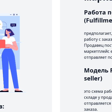
Работа п
(Fulfillm
предполагает,
работу с зака
Продавец пост
маркетплейс е
отправляет п
Модель FB
seller)
это схема раб
складе у прод
отправляется 
в:
заказа.