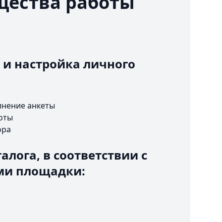
ества работы
 и настройка личного
лнение анкеты
оты
ора
алога, в соответствии с
ми площадки: