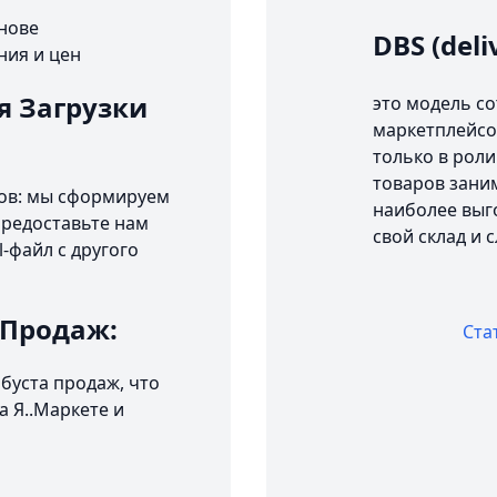
снове
DBS (deli
ния и цен
я Загрузки
это модель с
маркетплейсо
только в роли
товаров заним
ров: мы сформируем
наиболее выго
 Предоставьте нам
свой склад и 
-файл с другого
 Продаж:
Ста
буста продаж, что
 Я..Маркете и