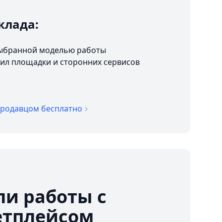
клада:
 выбранной моделью работы
ил площадки и сторонних сервисов
продавцом бесплатно
и работы с
етплейсом