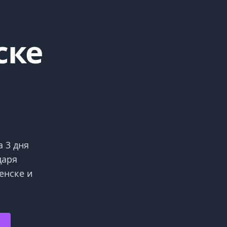
ске
 3 дня
даря
енске и