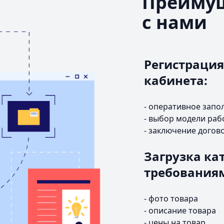
Преимущ
с нами
Регистрация
кабинета:
- оперативное запо
- выбор модели раб
- заключение догов
Загрузка кат
требования
- фото товара
- описание товара
- цены на товар