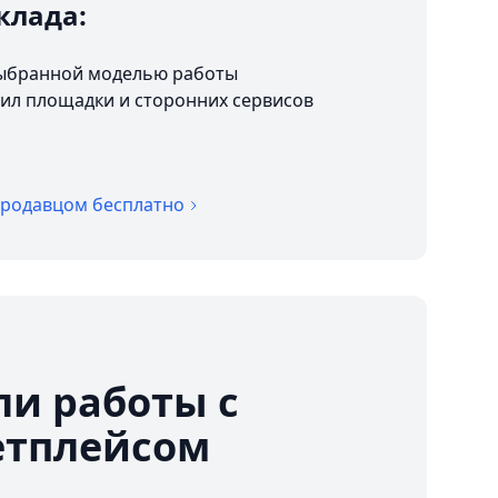
клада:
 выбранной моделью работы
ил площадки и сторонних сервисов
продавцом бесплатно
и работы с
етплейсом