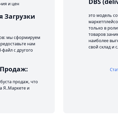
DBS (deli
ния и цен
я Загрузки
это модель с
маркетплейсо
только в роли
товаров заним
ров: мы сформируем
наиболее выго
 Предоставьте нам
свой склад и 
-файл с другого
 Продаж:
Ста
буста продаж, что
 Я..Маркете и