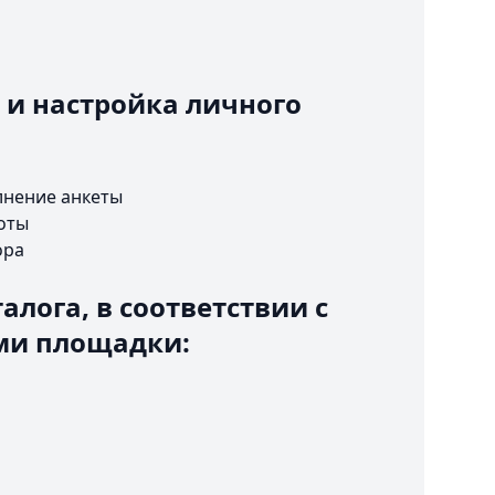
 и настройка личного
лнение анкеты
оты
ора
алога, в соответствии с
ми площадки: