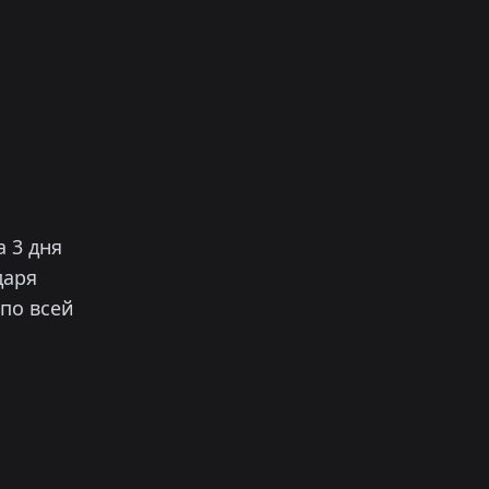
 3 дня
даря
по всей