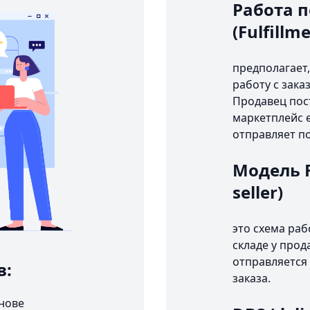
Работа п
(Fulfillm
предполагает,
работу с зака
Продавец пост
маркетплейс е
отправляет п
Модель FB
seller)
это схема раб
складе у прод
отправляется 
в:
заказа.
снове